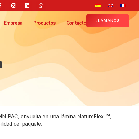
LLÁMANOS
Empresa
Productos
Contacto
a
TM
MNIPAC, envuelta en una lámina NatureFlex
,
ilidad del paquete.